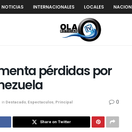
S NOTICIAS
INTERNACIONALES
LOCALES
NACION
amenta pérdidas por
nezuela
0
in
Destacado
,
Espectaculos
,
Principal
Share on Twitter