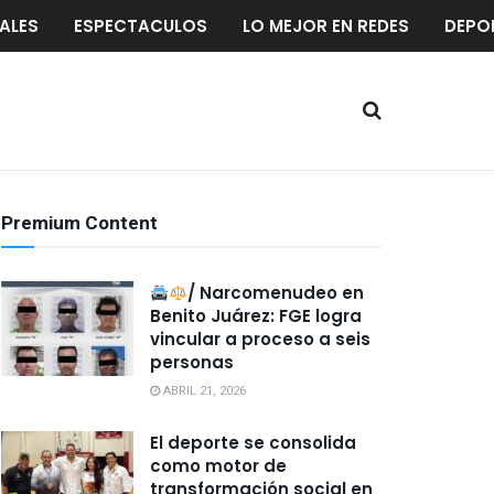
ALES
ESPECTACULOS
LO MEJOR EN REDES
DEPO
Premium Content
/ Narcomenudeo en
Benito Juárez: FGE logra
vincular a proceso a seis
personas
ABRIL 21, 2026
El deporte se consolida
como motor de
transformación social en