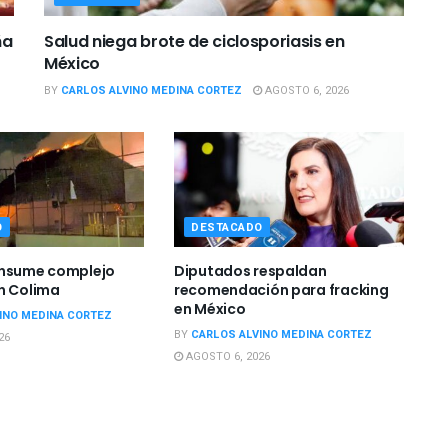
ña
Salud niega brote de ciclosporiasis en
México
BY
CARLOS ALVINO MEDINA CORTEZ
AGOSTO 6, 2026
O
DESTACADO
onsume complejo
Diputados respaldan
n Colima
recomendación para fracking
en México
INO MEDINA CORTEZ
BY
CARLOS ALVINO MEDINA CORTEZ
26
AGOSTO 6, 2026