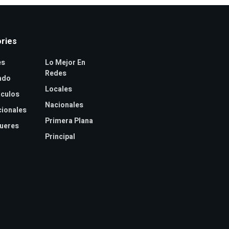
ries
es
Lo Mejor En
Redes
ado
Locales
culos
Nacionales
cionales
Primera Plana
jueres
Principal