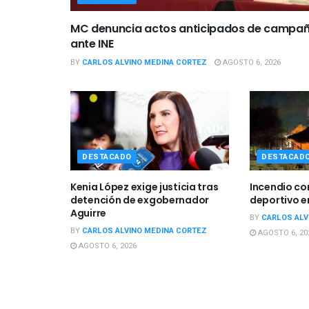
MC denuncia actos anticipados de campa
ante INE
BY
CARLOS ALVINO MEDINA CORTEZ
AGOSTO 6, 2026
DESTACADO
DESTACAD
Kenia López exige justicia tras
Incendio c
detención de exgobernador
deportivo e
Aguirre
BY
CARLOS ALV
BY
CARLOS ALVINO MEDINA CORTEZ
AGOSTO 6, 20
AGOSTO 6, 2026