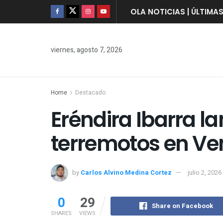
OLA NOTICIAS | ÚLTIMA
viernes, agosto 7, 2026
Home
Destacado
Eréndira Ibarra l
terremotos en Ve
by
Carlos Alvino Medina Cortez
julio 2, 2026
0
29
Share on Facebook
SHARES
VIEWS