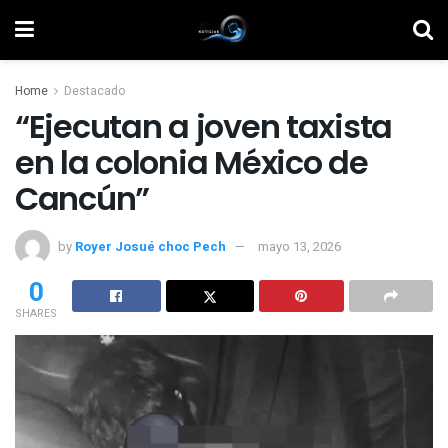
Home
Destacado
“Ejecutan a joven taxista
en la colonia México de
Cancún”
by
Royer Josué choc Pech
mayo 13, 2026
0
SHARES