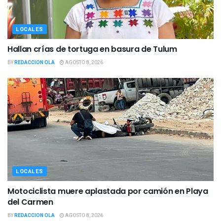
LOCALES
Hallan crías de tortuga en basura de Tulum
BY
REDACCION OLA
AGOSTO 8, 2026
LOCALES
Motociclista muere aplastada por camión en Playa
del Carmen
BY
REDACCION OLA
AGOSTO 8, 2026