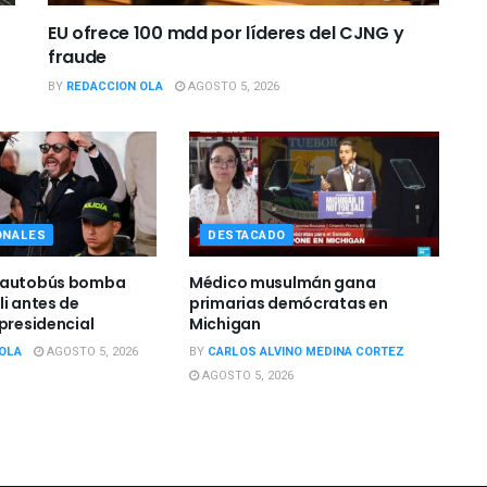
EU ofrece 100 mdd por líderes del CJNG y
fraude
BY
REDACCION OLA
AGOSTO 5, 2026
ONALES
DESTACADO
 autobús bomba
Médico musulmán gana
li antes de
primarias demócratas en
 presidencial
Michigan
OLA
AGOSTO 5, 2026
BY
CARLOS ALVINO MEDINA CORTEZ
AGOSTO 5, 2026