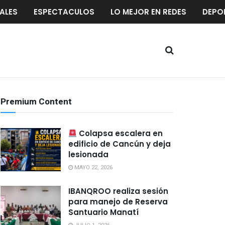
ALES
ESPECTACULOS
LO MEJOR EN REDES
DEPO
Premium Content
Colapsa escalera en
edificio de Cancún y deja
lesionada
MAYO 22, 2026
IBANQROO realiza sesión
para manejo de Reserva
Santuario Manatí