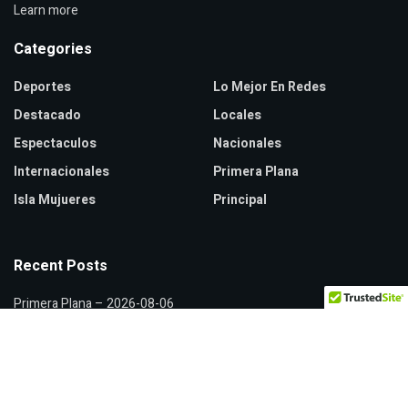
Learn more
Categories
Deportes
Lo Mejor En Redes
Destacado
Locales
Espectaculos
Nacionales
Internacionales
Primera Plana
Isla Mujueres
Principal
Recent Posts
Primera Plana – 2026-08-06
Hidalgo lidera crecimiento del Fondo General de Participaciones
Xóchitl Gálvez y Citlalli Hernández discuten sobre censura política