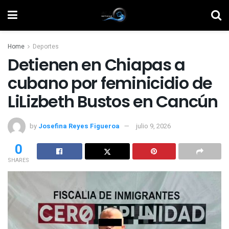
Home
Deportes
Detienen en Chiapas a
cubano por feminicidio de
LiLizbeth Bustos en Cancún
by
Josefina Reyes Figueroa
julio 9, 2026
0
SHARES