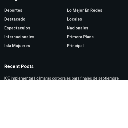
Deportes
Lo Mejor En Redes
Destacado
Locales
Espectaculos
Nacionales
Internacionales
Primera Plana
Isla Mujueres
Principal
Recent Posts
ICE implementará cámaras corporales para finales de septiembre
Zendaya y Tom Holland celebran boda secreta en Inglaterra
Verónica Castro reaparece con cambio de look sorprendente