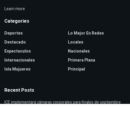
Learn more
Categories
Deportes
Lo Mejor En Redes
Destacado
Locales
Espectaculos
Nacionales
Internacionales
Primera Plana
Isla Mujueres
Principal
Recent Posts
ICE implementará cámaras corporales para finales de septiembre
Zendaya y Tom Holland celebran boda secreta en Inglaterra
Verónica Castro reaparece con cambio de look sorprendente