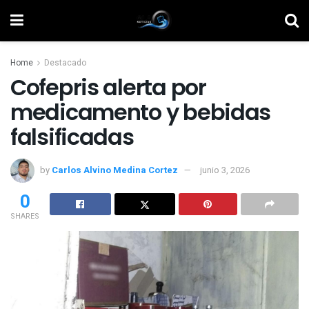
Home
Destacado
Cofepris alerta por
medicamento y bebidas
falsificadas
by
Carlos Alvino Medina Cortez
junio 3, 2026
0
SHARES