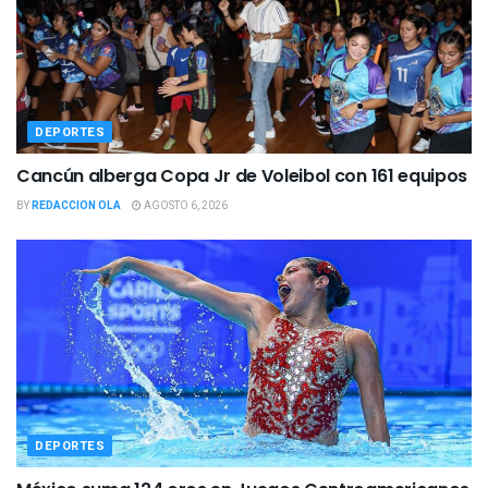
DEPORTES
Cancún alberga Copa Jr de Voleibol con 161 equipos
BY
REDACCION OLA
AGOSTO 6, 2026
DEPORTES