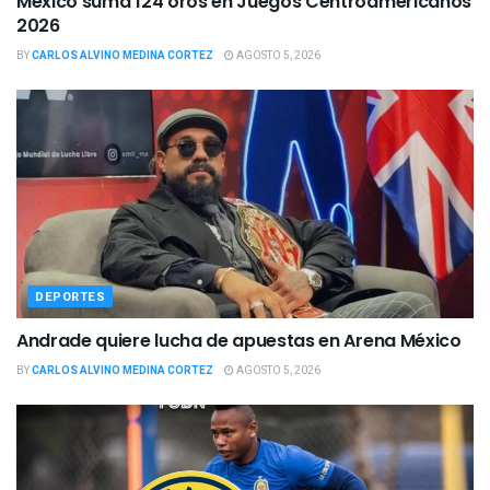
México suma 124 oros en Juegos Centroamericanos
2026
BY
CARLOS ALVINO MEDINA CORTEZ
AGOSTO 5, 2026
DEPORTES
Andrade quiere lucha de apuestas en Arena México
BY
CARLOS ALVINO MEDINA CORTEZ
AGOSTO 5, 2026