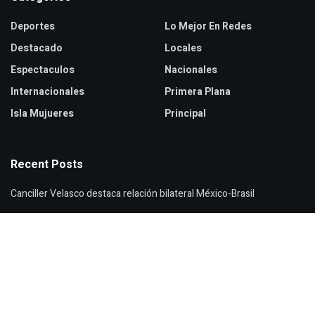
Deportes
Lo Mejor En Redes
Destacado
Locales
Espectaculos
Nacionales
Internacionales
Primera Plana
Isla Mujueres
Principal
Recent Posts
Canciller Velasco destaca relación bilateral México-Brasil
Senadores republicanos declaran en desacato a Fauci por COVID-
19
Fernández Noroña libra sanción por violencia política en Michoacán