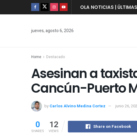
OLA NOTICIAS | ÚLTIMA
jueves, agosto 6, 2026
Home
Destacado
Asesinan a taxist
Cancún-Puerto M
by
Carlos Alvino Medina Cortez
junio 26, 20
0
12
Share on Facebook
SHARES
VIEWS