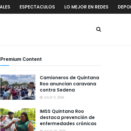
ALES
ESPECTACULOS
LO MEJOR EN REDES
DEPO
Premium Content
Camioneros de Quintana
Roo anuncian caravana
contra Sedena
JULIO 9, 2026
IMSS Quintana Roo
destaca prevención de
enfermedades crónicas