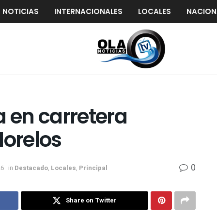
S NOTICIAS
INTERNACIONALES
LOCALES
NACION
a en carretera
orelos
0
26
in
Destacado
,
Locales
,
Principal
Share on Twitter