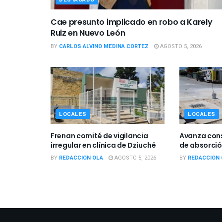
Cae presunto implicado en robo a Karely
Ruiz en Nuevo León
BY
CARLOS ALVINO MEDINA CORTEZ
AGOSTO 5, 2026
LOCALES
LOCALES
Frenan comité de vigilancia
Avanza con
irregular en clínica de Dziuché
de absorci
BY
REDACCION OLA
AGOSTO 5, 2026
BY
REDACCION 