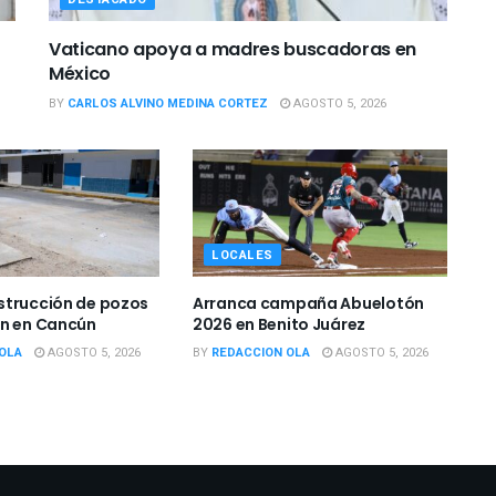
Vaticano apoya a madres buscadoras en
México
BY
CARLOS ALVINO MEDINA CORTEZ
AGOSTO 5, 2026
LOCALES
strucción de pozos
Arranca campaña Abuelotón
ón en Cancún
2026 en Benito Juárez
OLA
AGOSTO 5, 2026
BY
REDACCION OLA
AGOSTO 5, 2026