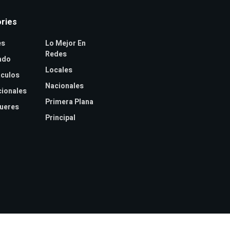
ries
es
Lo Mejor En
Redes
ado
Locales
culos
Nacionales
cionales
Primera Plana
jueres
Principal