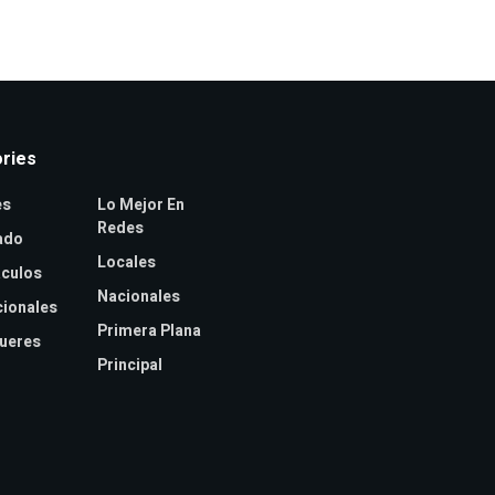
ries
es
Lo Mejor En
Redes
ado
Locales
culos
Nacionales
cionales
Primera Plana
jueres
Principal