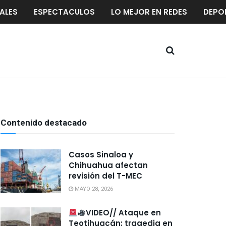
ALES
ESPECTACULOS
LO MEJOR EN REDES
DEPO
Contenido destacado
Casos Sinaloa y
Chihuahua afectan
revisión del T-MEC
MAYO 28, 2026
VIDEO// Ataque en
Teotihuacán: tragedia en