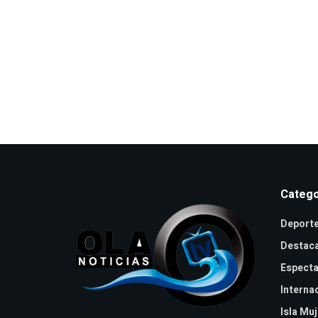
Catego
Deport
Destac
Especta
Interna
Isla Mu