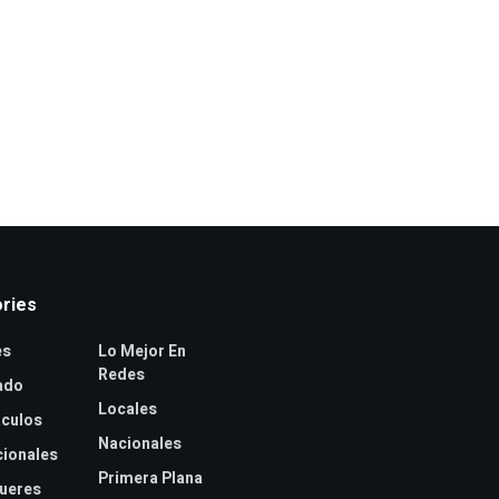
ries
es
Lo Mejor En
Redes
ado
Locales
culos
Nacionales
cionales
Primera Plana
jueres