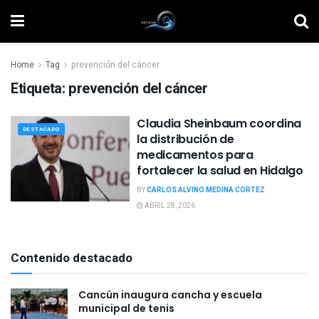
Home
Tag
prevención del cáncer
Etiqueta:
prevención del cáncer
Claudia Sheinbaum coordina
DESTACADO
la distribución de
medicamentos para
fortalecer la salud en Hidalgo
BY
CARLOS ALVINO MEDINA CORTEZ
ABRIL 28, 2026
Contenido destacado
Cancún inaugura cancha y escuela
municipal de tenis