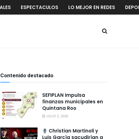
ALES
ESPECTACULOS
LO MEJOR EN REDES
DEPO
Contenido destacado
SEFIPLAN impulsa
finanzas municipales en
Quintana Roo
JULIO 2, 2026
Christian Martinoli y
Luis García sacudirían a