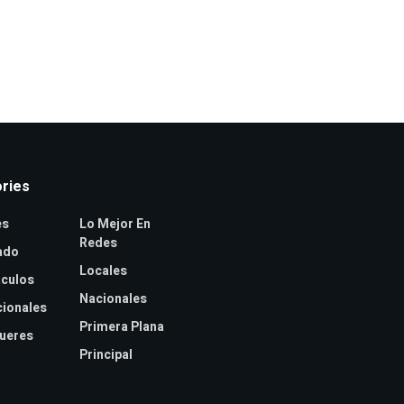
ries
es
Lo Mejor En
Redes
ado
Locales
culos
Nacionales
cionales
Primera Plana
jueres
Principal