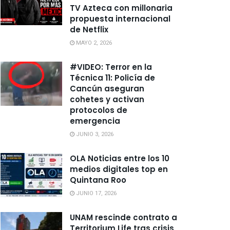
TV Azteca con millonaria
propuesta internacional
de Netflix
MAYO 2, 2026
#VIDEO: Terror en la
Técnica 11: Policía de
Cancún aseguran
cohetes y activan
protocolos de
emergencia
JUNIO 3, 2026
OLA Noticias entre los 10
medios digitales top en
Quintana Roo
JUNIO 17, 2026
UNAM rescinde contrato a
Territorium Life tras crisis