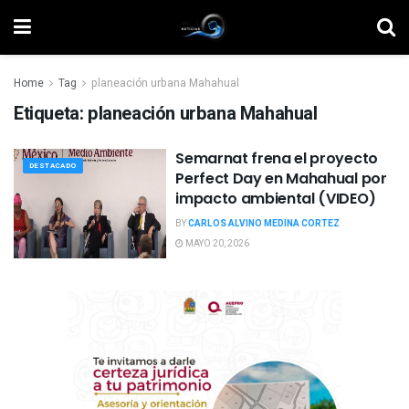
Home
Tag
planeación urbana Mahahual
Etiqueta:
planeación urbana Mahahual
Semarnat frena el proyecto
DESTACADO
Perfect Day en Mahahual por
impacto ambiental (VIDEO)
BY
CARLOS ALVINO MEDINA CORTEZ
MAYO 20, 2026