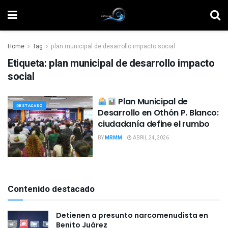
Home
Tag
plan municipal de desarrollo impacto social
Etiqueta:
plan municipal de desarrollo impacto
social
Plan Municipal de
DESTACADO
Desarrollo en Othón P. Blanco:
ciudadanía define el rumbo
BY
MRMM
ABRIL 24, 2026
Contenido destacado
Detienen a presunto narcomenudista en
Benito Juárez