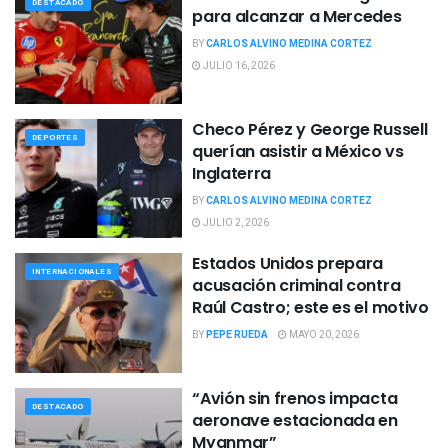
DESTACADO
para alcanzar a Mercedes
BY
CARLOS ALVINO MEDINA CORTEZ
JULIO 16, 2026
Checo Pérez y George Russell
DEPORTES
querían asistir a México vs
Inglaterra
BY
CARLOS ALVINO MEDINA CORTEZ
JULIO 2, 2026
Estados Unidos prepara
INTERNACIONALES
acusación criminal contra
Raúl Castro; este es el motivo
BY
PEPE RUEDA
MAYO 20, 2026
“Avión sin frenos impacta
DESTACADO
aeronave estacionada en
Myanmar”