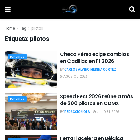
Home
Tag
pilotos
Etiqueta:
pilotos
Checo Pérez exige cambios
DEPORTES
en Cadillac en F1 2026
BY
CARLOS ALVINO MEDINA CORTEZ
AGOSTO 5, 2026
Speed Fest 2026 reúne a más
DEPORTES
de 200 pilotos en CDMX
BY
REDACCION OLA
JULIO 31, 2026
Ferrari acelera en Bélgica