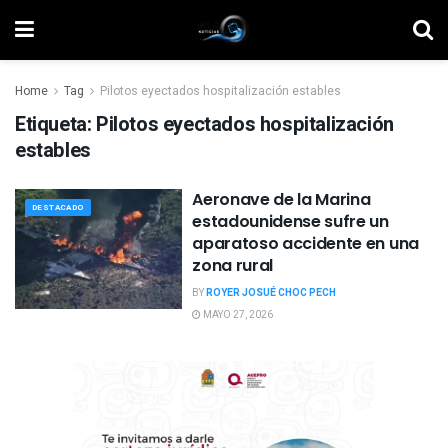
Home
Tag
Pilotos eyectados hospitalización estables
Etiqueta:
Pilotos eyectados hospitalización
estables
Aeronave de la Marina
DESTACADO
estadounidense sufre un
aparatoso accidente en una
zona rural
BY
ROYER JOSUÉ CHOC PECH
MAYO 27, 2026