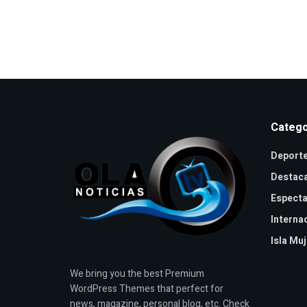
Catego
Deport
Destac
Especta
Interna
Isla Mu
We bring you the best Premium
WordPress Themes that perfect for
news, magazine, personal blog, etc. Check