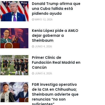
Donald Trump afirma que
una Cuba fallida está
pidiendo ayuda
MAYO 12, 2026
Kenia López pide a AMLO
dejar gobernar a
Sheinbaum
JUNIO 4, 2026
Primer Clinic de
Fundación Real Madrid en
Cancún
JUNIO 4, 2026
FGR investiga operativo
de la CIA en Chihuahua;
Sheinbaum advierte que
renuncias “no son
suficientes”