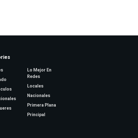
ries
es
Lo Mejor En
Redes
ado
Locales
culos
Nacionales
cionales
Primera Plana
jueres
Principal