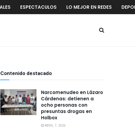
ALES
ESPECTACULOS
LO MEJOR EN REDES
DEPO
Contenido destacado
Narcomenudeo en Lázaro
Cárdenas: detienen a
ocho personas con
presuntas drogas en
Holbox
ABRIL 7, 2026