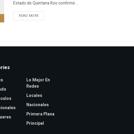
Estado de Quintana Roo confirmó ...
READ MORE
ries
es
Lo Mejor En
Redes
ado
Locales
culos
Nacionales
cionales
Primera Plana
jueres
Principal